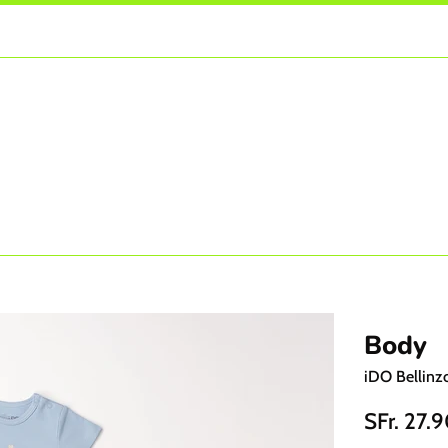
Body
iDO Bellinz
Prezzo
SFr. 27.
di