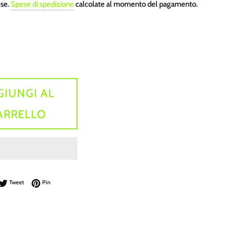
use.
Spese di spedizione
calcolate al momento del pagamento.
GIUNGI AL
ARRELLO
dividi su Facebook
Twitta su Twitter
Pinna su Pinterest
Tweet
Pin