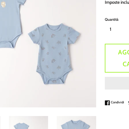
Imposte incl
listino
Quantità
AG
C
Con
Condividi