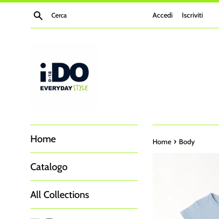
Vai
Cerca
Accedi
Iscriviti
direttamente
ai
contenuti
Home
›
Home
Body
Catalogo
All Collections