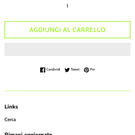
AGGIUNGI AL CARRELLO
Condividi su Facebook
Twitta su Twitter
Pinna su Pinterest
Condividi
Tweet
Pin
Links
Cerca
Rimani aggiornato