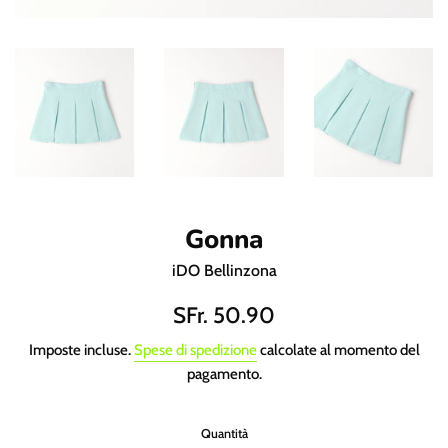
Gonna
iDO Bellinzona
Prezzo
SFr. 50.90
di
Imposte incluse.
Spese di spedizione
calcolate al momento del
listino
pagamento.
Quantità