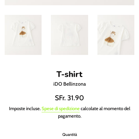
T-shirt
iDO Bellinzona
Prezzo
SFr. 31.90
di
Imposte incluse.
Spese di spedizione
calcolate al momento del
listino
pagamento.
Quantità